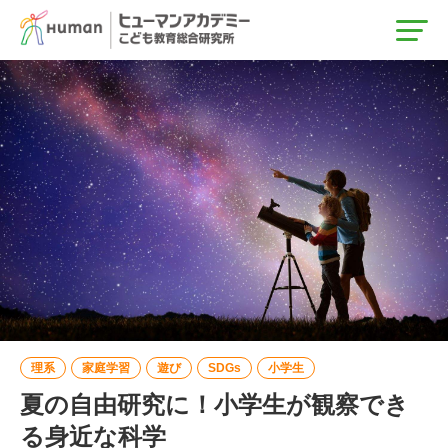
トップ
カテゴリ
STEAM教育
グローバル教育
調査・レポート
タグ
理系
家庭学習
遊び
SDGs
小学生
プログラミング
ロボット
夏の自由研究に！小学生が観察でき
る身近な科学
教育関係者のみなさま