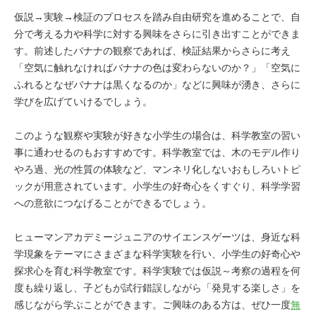
仮説→実験→検証のプロセスを踏み自由研究を進めることで、自
分で考える力や科学に対する興味をさらに引き出すことができま
す。前述したバナナの観察であれば、検証結果からさらに考え
「空気に触れなければバナナの色は変わらないのか？」「空気に
ふれるとなぜバナナは黒くなるのか」などに興味が湧き、さらに
学びを広げていけるでしょう。
このような観察や実験が好きな小学生の場合は、科学教室の習い
事に通わせるのもおすすめです。科学教室では、木のモデル作り
やろ過、光の性質の体験など、マンネリ化しないおもしろいトピ
ックが用意されています。小学生の好奇心をくすぐり、科学学習
への意欲につなげることができるでしょう。
ヒューマンアカデミージュニアのサイエンスゲーツは、身近な科
学現象をテーマにさまざまな科学実験を行い、小学生の好奇心や
探求心を育む科学教室です。科学実験では仮説～考察の過程を何
度も繰り返し、子どもが試行錯誤しながら「発見する楽しさ」を
感じながら学ぶことができます。ご興味のある方は、ぜひ一度
無