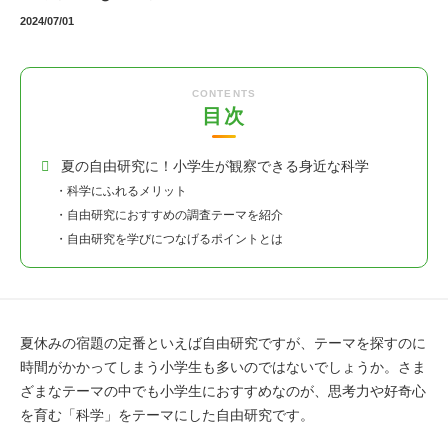
2024/07/01
こども教育総合研究所について
STEAM教育について
CONTENTS
目次
グローバル教育について
夏の自由研究に！小学生が観察できる身近な科学
・科学にふれるメリット
無料
メンバー特典がたくさん
・自由研究におすすめの調査テーマを紹介
こども総研メンバー募集中！
・自由研究を学びにつなげるポイントとは
メンバー登録する（無料）
夏休みの宿題の定番といえば自由研究ですが、テーマを探すのに
時間がかかってしまう小学生も多いのではないでしょうか。さま
ざまなテーマの中でも小学生におすすめなのが、思考力や好奇心
を育む「科学」をテーマにした自由研究です。