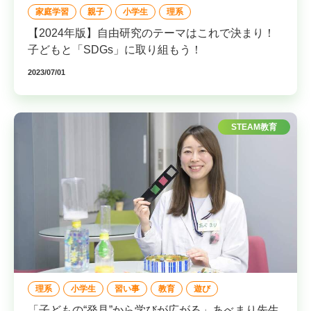
家庭学習
親子
小学生
理系
【2024年版】自由研究のテーマはこれで決まり！
子どもと「SDGs」に取り組もう！
2023/07/01
STEAM教育
理系
小学生
習い事
教育
遊び
「子どもの“発見”から学びが広がる」あべまり先生