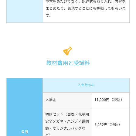
や穴埋めだけでなく、記述式も取り入れ、内容を
まとめたり、表現することにも挑戦してもらいま
す。
教材費用と受講料
入会時のみ
入学金
11,000円（税込）
初期セット（白衣・児童用
安全メガネ・ハンディ顕微
9,252円（税込）
鏡・オリジナルバッグな
費用
ど）