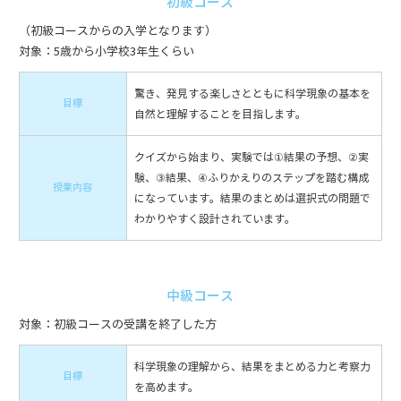
初級コース
（初級コースからの入学となります）
対象：5歳から小学校3年生くらい
驚き、発見する楽しさとともに科学現象の基本を
目標
自然と理解することを目指します。
クイズから始まり、実験では①結果の予想、②実
験、③結果、④ふりかえりのステップを踏む構成
授業内容
になっています。結果のまとめは選択式の問題で
わかりやすく設計されています。
中級コース
対象：初級コースの受講を終了した方
科学現象の理解から、結果をまとめる力と考察力
目標
を高めます。