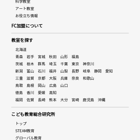
科学教室
アート教室
お役立ち情報
FC加盟について
教室を探す
北海道
青森
岩手
宮城
秋田
山形
福島
茨城
栃木
群馬
埼玉
千葉
東京
神奈川
新潟
富山
石川
福井
山梨
長野
岐阜
静岡
愛知
三重
滋賀
京都
大阪
兵庫
奈良
和歌山
鳥取
島根
岡山
広島
山口
徳島
香川
愛媛
高知
福岡
佐賀
長崎
熊本
大分
宮崎
鹿児島
沖縄
こども教育総合研究所
トップ
STEAM教育
グローバル教育