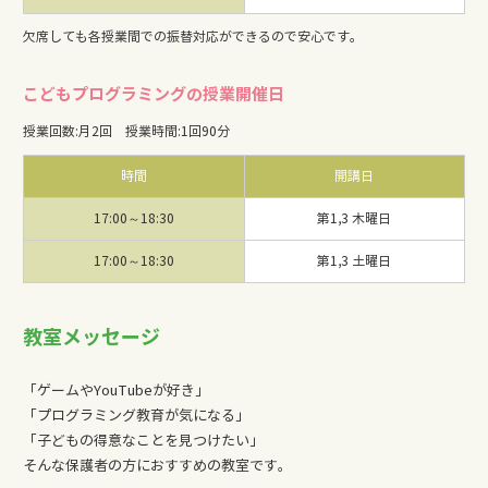
欠席しても各授業間での振替対応ができるので安心です。
こどもプログラミングの授業開催日
授業回数
:
月2回
授業時間
:
1回90分
時間
開講日
17:00～18:30
第1,3 木曜日
17:00～18:30
第1,3 土曜日
教室メッセージ
「ゲームやYouTubeが好き」
「プログラミング教育が気になる」
「子どもの得意なことを見つけたい」
そんな保護者の方におすすめの教室です。