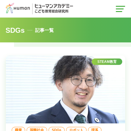
トップ
SDGs
記事一覧
カテゴリ
STEAM教育
STEAM教育
グローバル教育
調査・レポート
タグ
プログラミング
ロボット
教育関係者のみなさま
職業
国際社会
SDGs
ロボット
理系