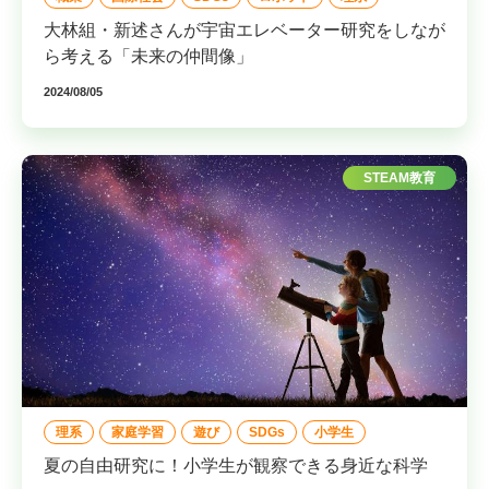
大林組・新述さんが宇宙エレベーター研究をしなが
こども教育総合研究所について
ら考える「未来の仲間像」
2024/08/05
STEAM教育について
グローバル教育について
STEAM教育
無料
メンバー特典がたくさん
こども総研メンバー募集中！
メンバー登録する（無料）
理系
家庭学習
遊び
SDGs
小学生
夏の自由研究に！小学生が観察できる身近な科学