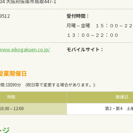
204 大阪府阪南市鳥取447-1
受付時間：
9512
月曜～金曜 １５：００～
１３：００～２２：００
モバイルサイト：
/www.eikogakuen.co.jp/
授業開催日
時間
:
1回90分
(祝日等で変更する場合があります。)
:
時間
開講日
10:30～12:00
第2・第4 土
ージ