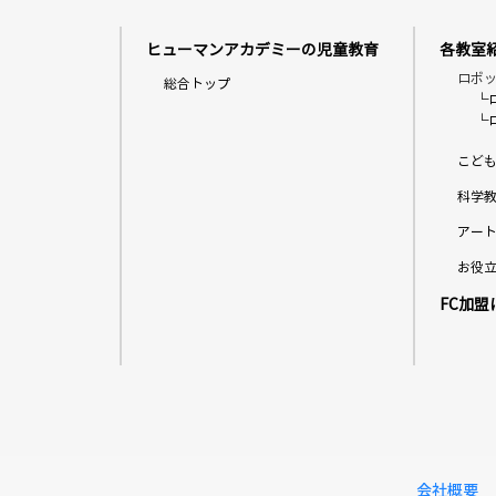
ヒューマンアカデミーの児童教育
各教室
ロボ
総合トップ
└
└
こど
科学
アー
お役
FC加盟
会社概要