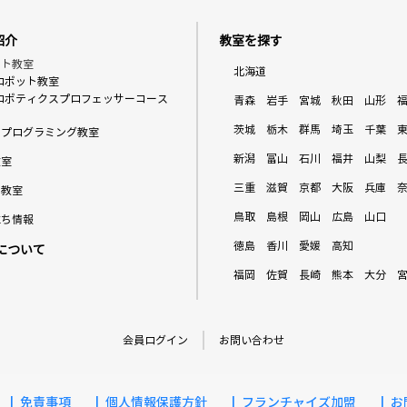
紹介
教室を探す
ット教室
北海道
ロボット教室
ロボティクスプロフェッサーコース
青森
岩手
宮城
秋田
山形
茨城
栃木
群馬
埼玉
千葉
もプログラミング教室
新潟
富山
石川
福井
山梨
教室
三重
滋賀
京都
大阪
兵庫
ト教室
鳥取
島根
岡山
広島
山口
立ち情報
徳島
香川
愛媛
高知
について
福岡
佐賀
長崎
熊本
大分
会員ログイン
お問い合わせ
免責事項
個人情報保護方針
フランチャイズ加盟
お