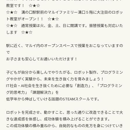
教室です！ ☆★☆
☆★☆ 溝の口駅駅前のマルイファミリー溝口５階に大注目のロボッ
ト教室がオープン！！ ☆★☆
☆★☆ 通常授業は火、金、土、日に開講です。振替授業も対応いた
します ☆★☆
駅に近く、マルイ内のオープンスペースで授業をおこなっていますの
で
お子さまも安心してお通いいただけます！
子どもが自分から楽しんでやりたがる、ロボット製作、プログラミン
グやかがく実験から、未来を生き抜く力を育みましょう！
IT社会・AI社会を生き抜くために必要な「創造力」、「プログラミン
グ的思考力」「課題解決力」を
低学年から伸ばしていける話題のSTEAMスクールです。
ロボットを完成させ、動かすこと、思った通りに改造できることで大
きな達成感を体感し、成功体験を積み上げることができます。
この成功体験の積み重ねから、自発的なものの見方を身につけていき