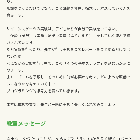
り、
知識をつけるだけではなく、自ら課題を発見、探求し、解決していく力を
育みます。
サイエンスゲーツの実験は、子どもたちが自分で実験をおこない、
「仮説（予想）→実験→結果→考察（ふりかえり）」をしていく流れで構
成されています。
ただ実験を行ったり、先生が行う実験を見てレポートをまとめるだけでは
ないため
考えながら実験を行う中で、この「４つの基本ステップ」を踏む力が身に
つきます。
また、ゴールを予想し、そのために何が必要かを考え、どのような順番で
おこなうかを考えていく中で
プログラミング的思考力を育んでいきます。
まずは体験授業で、先生と一緒に実験に楽しくふれてみましょう！
教室メッセージ
☆★☆ やりたいことが、ならいごと！楽しいから長く続くロボット