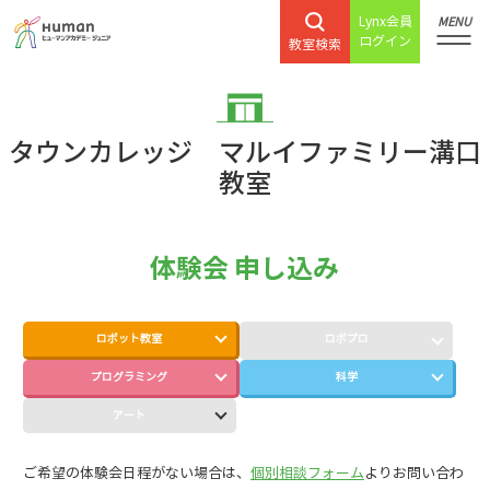
Lynx会員
MENU
ログイン
教室検索
タウンカレッジ マルイファミリー溝口
教室
体験会 申し込み
ロボット教室
ロボプロ
プログラミング
科学
アート
ご希望の体験会日程がない場合は、
個別相談フォーム
よりお問い合わ