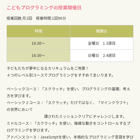
こどもプログラミングの授業開催日
授業回数
:
月2回
授業時間
:
1回90分
時間
開講日
16:30〜
金曜日 1.3週目
16:30〜
日曜日 2.4週目
子どもたちが夢中になるカリキュラムをご用意！
４つのレベル別コースでプログラミングをすすめてまいります。
ベーシックコース：「スクラッチ」を使い、プログラミングの基礎、考え
方を学びます。
ベーシック２コース：「スクラッチ」だけではなく、「マインクラフト」
の世界において
課されたミッションクリアにチャレンジします。
ミドルコース：「スクラッチ」を使い、複雑な動きをコントロールするプ
ログラミングを学びます。
アドバンスコース：JavaScriptを使い、本格的なプログラミング言語を学び