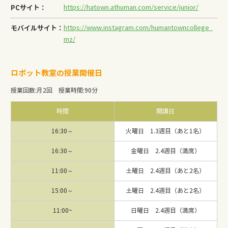
PCサイト：
https://hatown.athuman.com/service/junior/
モバイルサイト：
https://www.instagram.com/humantowncollege_
mz/
ロボット教室の授業開催日
授業回数
:
月2回
授業時間
:
90分
時間
開講日
16:30～
火曜日 1.3週目（あと1名）
16:30～
金曜日 2.4週目（満席）
11:00～
土曜日 2.4週目（あと2名）
15:00～
土曜日 2.4週目（あと2名）
11:00~
日曜日 2.4週目（満席）