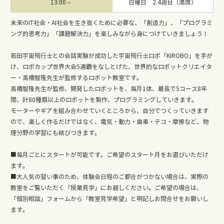
13:00～
日曜日 2.4週目（満席）
未来のIT社会・AI社会を生き抜くために必要な、「創造力」、「プログラミ
ング的思考力」「課題解決力」を楽しみながら身につけていきましょう！
若田宇宙飛行士との会話実験が成功した宇宙飛行士ロボ「KIROBO」を手が
け、ロボカップ世界大会5連覇をなしとげた、世界的なロボットクリエイタ
ー・高橋智隆先生が監修するロボット教室です。
高橋智隆先生が監修、開発したロボットを、毎月1体、最長で5コース8年
間、計80種類以上のロボットを製作、プログラミングしていきます。
モーターやギアを組み合わせていくところから、自分でつくっていきます
ので、楽しく作るだけではなく、電気・動力・歯車・テコ・摩擦など、物
理分野の学習にも結びつきます。
■毎月ごとにスタートが可能です。ご希望のスタート月をお選びいただけ
ます。
■大人気の習い事のため、体験会日程のご都合がつかない場合は、実際の
教室をご覧いただく「授業見学」にお越しください。ご希望の場合は、
「個別相談」フォームから「教室見学希望」と明記しお問合せをお願いし
ます。